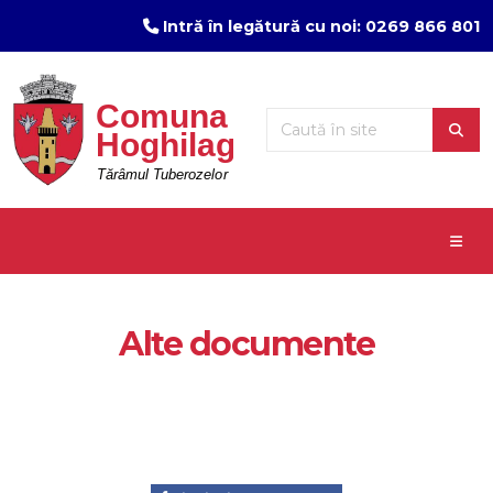
Intră în legătură cu noi: 0269 866 801
Alte documente